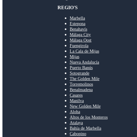
REGIO'S
Marbella
Estepona
Benahavís
Málaga City
Málaga Oost
Fuengirola
La Cala de Mijas
Mijas
Nueva Andalucía
Puerto Banús
Sotogrande
The Golden Mile
Torremolinos
Benalmadena
Casares
Manilva
New Golden Mile
Aloha
Altos de los Monteros
Atalaya
Bahía de Marbella
Cabopino