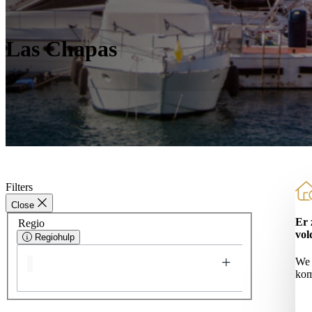
Las Chapas
Filters
Close
Er 
Regio
vol
Regiohulp
We 
kom