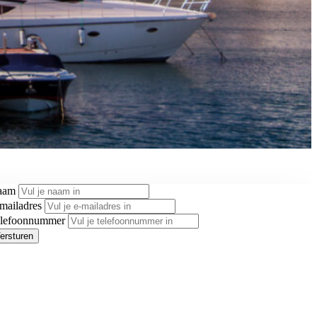
aam
mailadres
lefoonnummer
ersturen