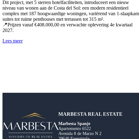
Dit project, met 5 sterren hotelfaciliteiten, introduceert een nieuw
niveau van wonen aan de Costa del Sol: een modern residentieel
complex met 187 hoogwaardige woningen, variërend van 1-slaapkam
suites tot ruime penthouses met terrassen tot 315 m².
📍Prijzen vanaf €408.000,00 en verwachte oplevering 4e kwartaal
2027.
Lees meer
MARBESTA REAL ESTATE
Marbesta Spanje
Apartemento 6522
Avenida 8 de Marzo N 2
29640 Fuengirola