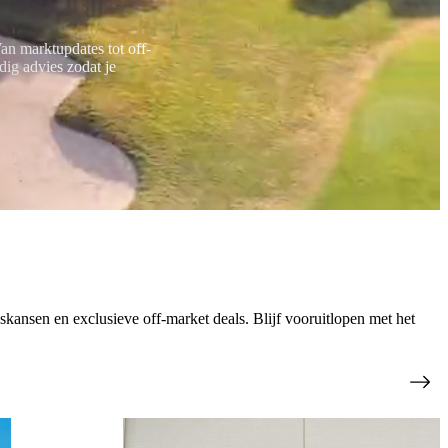
an marktupdates tot off-
dig advies zodat je
skansen en exclusieve off-market deals. Blijf vooruitlopen met het