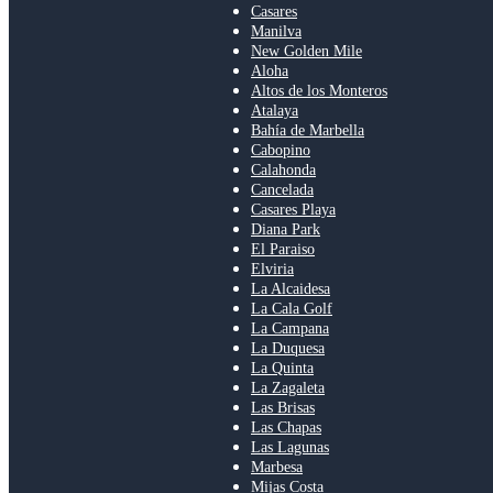
Casares
Manilva
New Golden Mile
Aloha
Altos de los Monteros
Atalaya
Bahía de Marbella
Cabopino
Calahonda
Cancelada
Casares Playa
Diana Park
El Paraiso
Elviria
La Alcaidesa
La Cala Golf
La Campana
La Duquesa
La Quinta
La Zagaleta
Las Brisas
Las Chapas
Las Lagunas
Marbesa
Mijas Costa