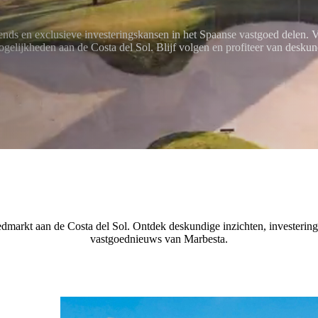
nds en exclusieve investeringskansen in het Spaanse vastgoed delen. V
gelijkheden aan de Costa del Sol. Blijf volgen en profiteer van deskun
oedmarkt aan de Costa del Sol. Ontdek deskundige inzichten, investering
vastgoednieuws van Marbesta.