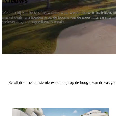
Welkom bij Marbesta’s nieuwshub, waar we de nieuwste inzichten, tre
market deals, wij houden je op de hoogte van de meest interessante mo
weloverwogen vastgoedkeuzes maakt.
Scroll door het laatste nieuws en blijf op de hoogte van de vastg