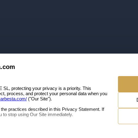
a.com
 protecting your privacy is a priority. This
ect, process, and protect your personal data when you
marbesta.com/
("Our Site").
the practices described in this Privacy Statement. If
 to stop using Our Site immediately.
 REAL ESTATE SL