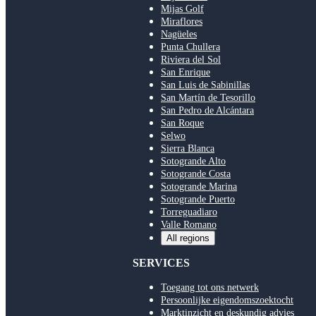
Mijas Golf
Miraflores
Nagüeles
Punta Chullera
Riviera del Sol
San Enrique
San Luis de Sabinillas
San Martín de Tesorillo
San Pedro de Alcántara
San Roque
Selwo
Sierra Blanca
Sotogrande Alto
Sotogrande Costa
Sotogrande Marina
Sotogrande Puerto
Torreguadiaro
Valle Romano
All regions
SERVICES
Toegang tot ons netwerk
Persoonlijke eigendomszoektocht
Marktinzicht en deskundig advies