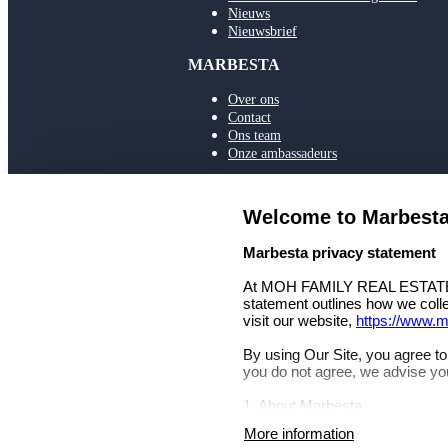
Nieuws
Nieuwsbrief
MARBESTA
Over ons
Contact
Ons team
Onze ambassadeurs
VOLG ONS
Welcome to Marbest
select language
Marbesta privacy statement
At MOH FAMILY REAL ESTATE SL,
statement outlines how we coll
© 2026 Marbesta Real Estate
| All shown (object) locations are estimates
visit our website,
https://www.
By using Our Site, you agree to 
you do not agree, we advise you
1. About Marbesta
More information
Company name: MOH FAMILY