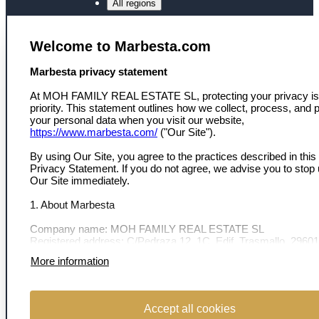
All regions
SERVICES
Welcome to Marbesta.com
Toegang tot ons netwerk
Persoonlijke eigendomszoektocht
select language
Marbesta privacy statement
Marktinzicht en deskundig advies
Nieuws
At MOH FAMILY REAL ESTATE SL, protecting your privacy is
Nieuwsbrief
priority. This statement outlines how we collect, process, and p
your personal data when you visit our website,
MARBESTA
https://www.marbesta.com/
("Our Site").
Over ons
By using Our Site, you agree to the practices described in this
Contact
Privacy Statement. If you do not agree, we advise you to stop
Ons team
Our Site immediately.
Onze ambassadeurs
1. About Marbesta
VOLG ONS
Company name: MOH FAMILY REAL ESTATE SL
Registered address: C/Pedraza 12, 1C, Edif. Trasmallo, 29601
Marbella, Málaga, Spain.
More information
Company number: B75269753
2. Data we collect
© 2026 Marbesta Real Estate
| All shown (object) locations are estimates
Accept all cookies