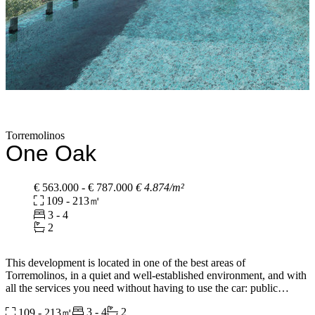
Torremolinos
One Oak
€ 563.000 - € 787.000
€ 4.874/m²
109 - 213㎡
3 - 4
2
This development is located in one of the best areas of
Torremolinos, in a quiet and well-established environment, and with
all the services you need without having to use the car: public
schools and institutes, the sports facilities of the Municipal Sports
3 - 4
2
109 - 213㎡
Center, the Municipal Auditorium, the recreational area of Los