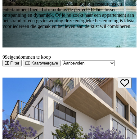
Andalusische charme en een breed aanbod aan restaurants en
entertainment biedt Torremolinos de perfecte balans tussen
ontspanning en dynamiek. Of je nu zoekt naar een appartement aan
het strand of een gezinswoning deze energieke bestemming is ideaal
voor iedereen die gemak en het leven aan de kust wil combineren.
9
9
eigendommen te koop
Filter
Kaartweergave