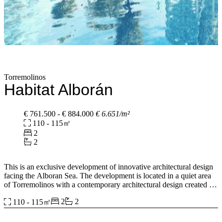
Torremolinos
Habitat Alborán
€ 761.500 - € 884.000
€ 6.651/m²
110 - 115㎡
2
2
This is an exclusive development of innovative architectural design
facing the Alboran Sea. The development is located in a quiet area
of Torremolinos with a contemporary architectural design created to
enjoy the privacy and elegance of its gardens and lush vegetation.
2
2
110 - 115㎡
The development is arranged in four majestic buildings that turn
towards the sea, embracing the widest angle of view of the horizon,
so that all homes enjoy panoramic sea views and an unobstructed