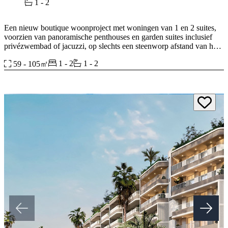
1 - 2
Een nieuw boutique woonproject met woningen van 1 en 2 suites,
voorzien van panoramische penthouses en garden suites inclusief
privézwembad of jacuzzi, op slechts een steenworp afstand van het
strand.
1 - 2
1 - 2
59 - 105㎡
Alle woningen beschikken over ruime terrassen en panoramische
uitzichten, waarbij binnen en buiten in elkaar overvloeien om
optimaal te genieten van de Costa del Sol.
Het project onderscheidt zich door zijn avant-gardistische design,
premium kwaliteiten en exclusieve voorzieningen. Een iconisch
gebouw geïnspireerd op de mediterrane parasolden, ontworpen voor
een stedelijke levensstijl in verbinding met de natuur.
Het project beschikt over een volledige selectie aan voorzieningen
die zijn ontworpen voor plezier en het gemeenschapsleven: onder
andere een zwembad, barbecueplaats, chill-out zone en ‌een
‌verzorgingsruimte ‌voor ‌huisdieren.
Ruimtes ‌ontworpen ‌om te delen, te ‌verbinden en een sociale,
comfortabele ‌en ‌dynamische ‌levensstijl te bevorderen, ‌waar elke dag
‌wordt ‌beleefd ‌met ‌meer ‌kwaliteit ‌en ‌welzijn.