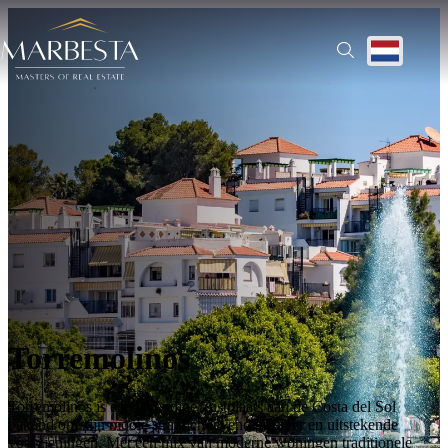
Ontdek alle regio’s | Prachtige woningen te koop
Translate
Torremolinos
Torremolinos is een levendige kustplaats aan de Costa del Sol
bekend om zijn mooie stranden levendige sfeer en uitstekende
voorzieningen. Met een mix van moderne woningen traditionele