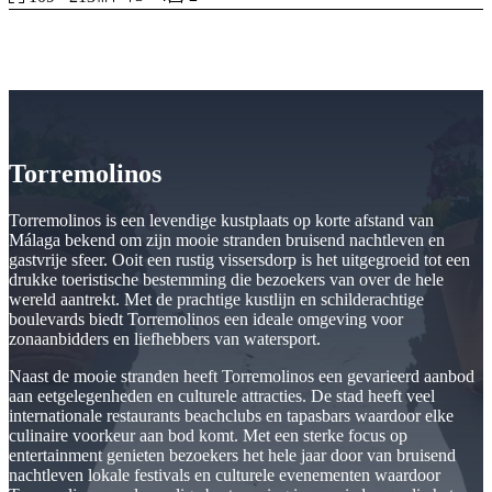
Manantiales and several major supermarket chains.
In addition, you have one of the best beaches of the Costa del Sol
just 5 minutes away by car; Malaga Airport, 10 minutes away and
Malaga city, with its dynamic cultural, gastronomic and leisure
offerings just a quarter of ‌an ‌hour ‌away. ‌
And ‌if ‌you don’t feel like ‌driving, you have at your ‌disposal ‌several
Torremolinos
‌bus lines and ‌the suburban train ‌station ‌just ‌15 ‌minutes ‌away ‌on
‌foot.
Torremolinos is een levendige kustplaats op korte afstand van
Málaga bekend om zijn mooie stranden bruisend nachtleven en
gastvrije sfeer. Ooit een rustig vissersdorp is het uitgegroeid tot een
drukke toeristische bestemming die bezoekers van over de hele
wereld aantrekt. Met de prachtige kustlijn en schilderachtige
boulevards biedt Torremolinos een ideale omgeving voor
zonaanbidders en liefhebbers van watersport.
Naast de mooie stranden heeft Torremolinos een gevarieerd aanbod
aan eetgelegenheden en culturele attracties. De stad heeft veel
internationale restaurants beachclubs en tapasbars waardoor elke
culinaire voorkeur aan bod komt. Met een sterke focus op
entertainment genieten bezoekers het hele jaar door van bruisend
nachtleven lokale festivals en culturele evenementen waardoor