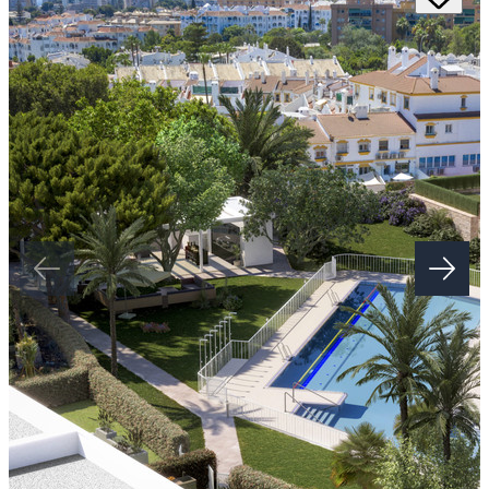
hoofdrol speelt in de woning en zorgt voor harmonie en comfort.
Dit project valt op door zijn focus op functionaliteit, met nadruk op
de woonkamer, eetkamer en open keuken. De ruime kamers gaan
naadloos over in de buitenruimte dankzij terrassen en grote ramen
die natuurlijk licht binnenlaten.
Living Garden biedt een hoger leefcomfort dankzij indrukwekkende
gemeenschappelijke voorzieningen voor ontspanning en gemak.
Bewoners kunnen sporten in ‌de ‌fitnessruimte, ‌zwemmen ‌in ‌het
‌infinity-zwembad met solarium, werken ‌in de coworkingruimte en
bijeenkomsten ‌organiseren ‌in ‌de gastrobar. Buitenliefhebbers
‌kunnen wandelen en ‌relaxen ‌in ‌de ‌aangelegde ‌tuinen ‌met
‌rustplekken.