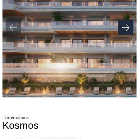
swimming lane. It also counts with an outdoor children's play ‌area,
‌an ‌outdoor ‌fitness ‌area ‌and a fully equipped ‌Txoco area with an
outdoor ‌BBQ ‌and ‌a kitchen equipped ‌with a refrigerator, ‌ceramic
‌hob ‌and ‌a ‌bluetooth ‌speaker ‌installation.
Torremolinos
Kosmos