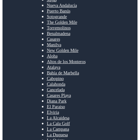
Nueva Andalucía
Puerto Banús
Sotogrande
The Golden Mile
Torremolinos
Benalmadena
Casares
Manilva
New Golden Mile
Aloha
Altos de los Monteros
Atalaya
Bahía de Marbella
Cabopino
Calahonda
Cancelada
Casares Playa
Diana Park
El Paraiso
Elviria
La Alcaidesa
La Cala Golf
La Campana
La Duquesa