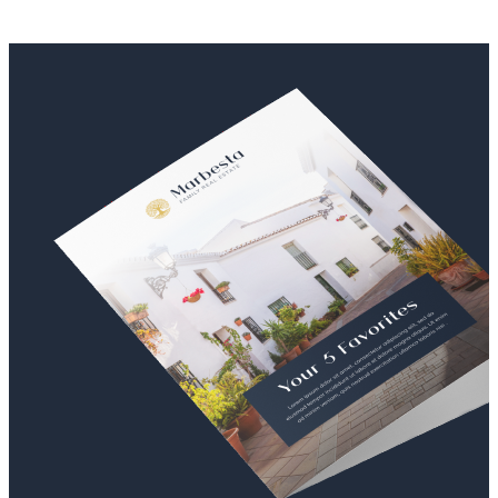
enjoyed every day.
Located just a five-minute walk from the iconic La Carihuela Beach,
one of the most renowned beaches on the Costa del Sol, this
development offers the perfect balance between relaxation, leisure,
and gastronomy.
A unique setting where the sea, light, and quality of life take center
stage.
Each home has been carefully designed to maximize natural light,
spaciousness, and connection with the outdoors.
Its modern and functional layouts, along with generous outdoor
spaces, allow you to enjoy the Mediterranean climate all year round
without leaving home.
Mid-floor apartments feature large terraces and privileged views
over Torremolinos and the elegant communal areas of the residential
complex, which include swimming pools and beautifully landscaped
gardens.
At the most exclusive part of the development, the penthouses
elevate the residential experience with stunning private terraces
equipped with a pool, jacuzzi, chill-out area, and spectacular
panoramic views.
In this development, terraces are not just outdoor spaces—they are a