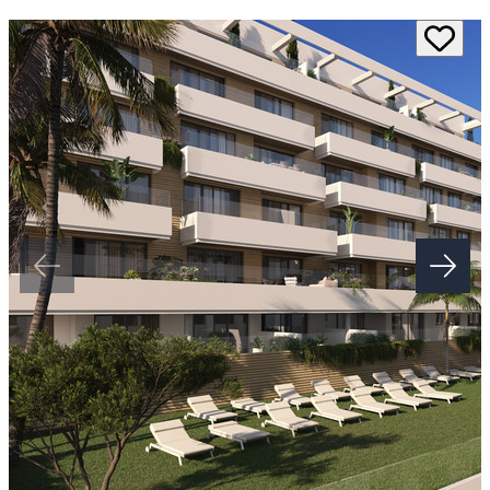
perspective of the spectacular communal areas and an unobstructed
view of the spectacular communal areas.
The development has a private urbanisation with large green areas,
as well as a wellness area ‌with ‌swimming ‌pools ‌and ‌a ‌healthy circuit
where you ‌can enjoy relaxation regardless of ‌the ‌time ‌of year.
Exclusive ‌facilities designed to ‌make ‌luxury ‌and ‌wellness ‌your
‌dream ‌lifestyle.