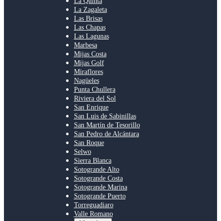
La Quinta
La Zagaleta
Las Brisas
Las Chapas
Las Lagunas
Marbesa
Mijas Costa
Mijas Golf
Miraflores
Nagüeles
Punta Chullera
Riviera del Sol
San Enrique
San Luis de Sabinillas
San Martín de Tesorillo
San Pedro de Alcántara
San Roque
Selwo
Sierra Blanca
Sotogrande Alto
Sotogrande Costa
Sotogrande Marina
Sotogrande Puerto
Torreguadiaro
Valle Romano