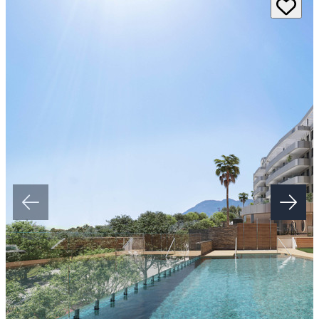
Perfectly equipped properties, with fitted kitchens , air conditioning
with Airzone segmentation, fan heater, motorized blinds, etc. You'll
be having all the comfort you need for you and your loved ones!
The Common Areas of the residential complex has fully updated
spaces for today's life and includes a garden area, a multifunctional
pool with a beach-type entrance, hammocks in the water and a
swimming lane. It also counts with an outdoor children's play ‌area,
‌an ‌outdoor ‌fitness ‌area ‌and a fully equipped ‌Txoco area with an
outdoor ‌BBQ ‌and ‌a kitchen equipped ‌with a refrigerator, ‌ceramic
‌hob ‌and ‌a ‌bluetooth ‌speaker ‌installation.