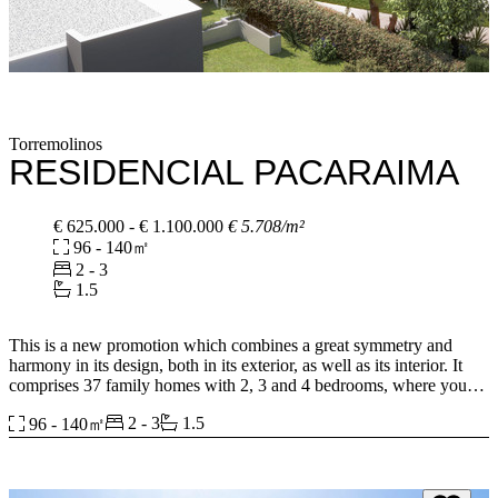
Torremolinos
RESIDENCIAL PACARAIMA
€ 625.000 - € 1.100.000
€ 5.708/m²
96 - 140㎡
2 - 3
1.5
This is a new promotion which combines a great symmetry and
harmony in its design, both in its exterior, as well as its interior. It
comprises 37 family homes with 2, 3 and 4 bedrooms, where you
can enjoy the privacy and tranquility of your home, with large
2 - 3
1.5
96 - 140㎡
terraces designed for every day of the year, exclusive common areas
to share, storage rooms and parking spaces, with garage for both,
cars and motorcycles.