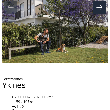
Torremolinos
Ykines
€ 290.000 - € 702.000
/m²
59 - 105㎡
1 - 2