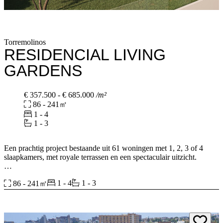
Torremolinos
RESIDENCIAL LIVING
GARDENS
€ 357.500 - € 685.000
/m²
86 - 241㎡
1 - 4
1 - 3
Een prachtig project bestaande uit 61 woningen met 1, 2, 3 of 4
slaapkamers, met royale terrassen en een spectaculair uitzicht.
Alle woningen beschikken over een berging en een parkeerplaats
1 - 4
1 - 3
86 - 241㎡
voor extra gemak.
De volumes en eenvoudige lijnen creëren een onmiskenbare
esthetiek die het project karakter geeft en tegelijk harmonieus
aansluit bij de omgeving. De locatie is zo ontworpen dat het licht de